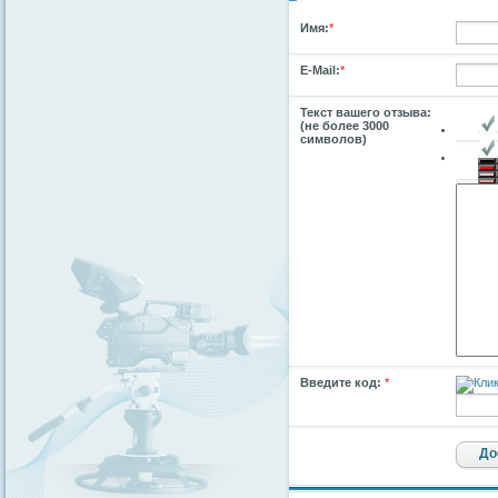
Имя:
*
E-Mail:
*
Текст вашего отзыва:
(не более 3000
символов)
Введите код:
*
До