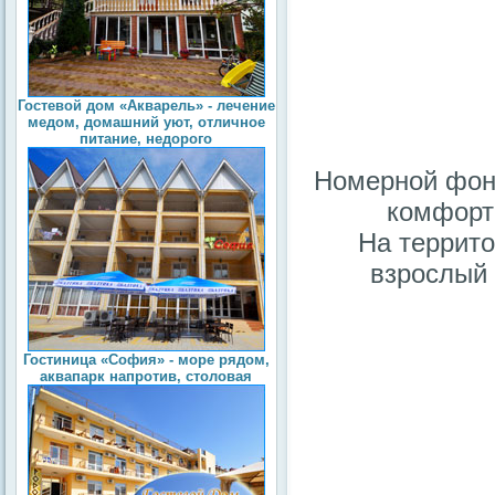
Гостевой дом «Акварель» - лечение
медом, домашний уют, отличное
питание, недорого
Номерной фон
комфорт
На террито
взрослый 
Гостиница «София» - море рядом,
аквапарк напротив, столовая