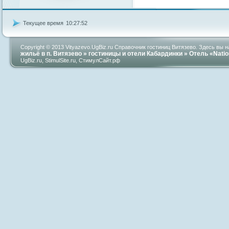
Текущее время
10:27:53
Copyright © 2013 Vityazevo.UgBiz.ru Справочник гостиниц Витязево. Здесь вы
жильё в п. Витязево
»
гостиницы и отели Кабардинки
» Отель «Natio
UgBiz.ru
,
StimulSite.ru
,
СтимулСайт.рф