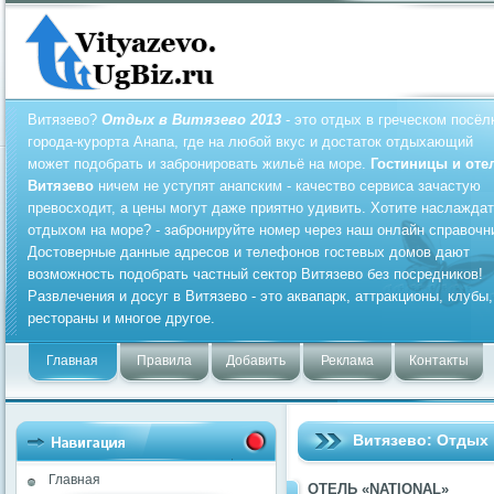
Витязево?
Отдых в Витязево 2013
- это отдых в греческом посёл
города-курорта Анапа, где на любой вкус и достаток отдыхающий
может подобрать и забронировать жильё на море.
Гостиницы и оте
Витязево
ничем не уступят анапским - качество сервиса зачастую
превосходит, а цены могут даже приятно удивить. Хотите наслажда
отдыхом на море? - забронируйте номер через наш онлайн справочн
Достоверные данные адресов и телефонов гостевых домов дают
возможность подобрать частный сектор Витязево без посредников!
Развлечения и досуг в Витязево - это аквапарк, аттракционы, клубы,
рестораны и многое другое.
Главная
Правила
Добавить
Реклама
Контакты
Витязево: Отдых 
Главная
ОТЕЛЬ «NATIONAL»