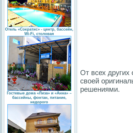
Отель «Сократис» - центр, бассейн,
Wi-Fi, столовая
От всех других 
своей оригинал
решениями.
Гостевые дома «Лиза» и «Анна» –
бассейны, фонтан, питание,
недорого