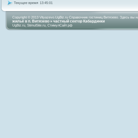
Текущее время
13:45:02
Copyright © 2013 Vityazevo.UgBiz.ru Справочник гостиниц Витязево. Здесь вы
жильё в п. Витязево
»
частный сектор Кабардинки
UgBiz.ru
,
StimulSite.ru
,
СтимулСайт.рф