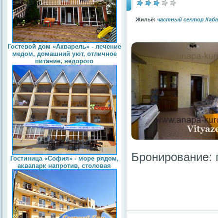
Жильё:
частный сектор Каб
Гостевой дом «Акварель» - лечение
медом, домашний уют, отличное
питание, недорого
Бронирование: 
Гостиница «София» - море рядом,
аквапарк напротив, столовая