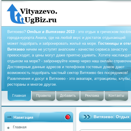
Витязево?
Отдых в Витязево 2013
- это отдых в греческом посёл
города-курорта Анапа, где на любой вкус и достаток отдыхающий
может подобрать и забронировать жильё на море.
Гостиницы и оте
Витязево
ничем не уступят анапским - качество сервиса зачастую
превосходит, а цены могут даже приятно удивить. Хотите наслажда
отдыхом на море? - забронируйте номер через наш онлайн справочн
Достоверные данные адресов и телефонов гостевых домов дают
возможность подобрать частный сектор Витязево без посредников!
Развлечения и досуг в Витязево - это аквапарк, аттракционы, клубы,
рестораны и многое другое.
Главная
Правила
Добавить
Реклама
Контакты
Витязево: Отдых 
Главная