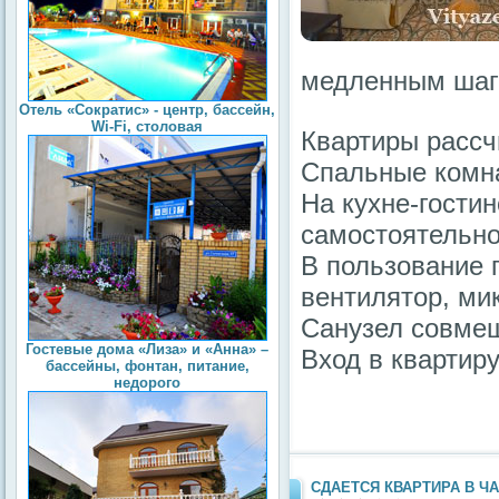
медленным шаг
Отель «Сократис» - центр, бассейн,
Wi-Fi, столовая
Квартиры рассч
Спальные комн
На кухне-гости
самостоятельно
В пользование 
вентилятор, ми
Санузел совме
Гостевые дома «Лиза» и «Анна» –
Вход в квартир
бассейны, фонтан, питание,
недорого
СДАЕТСЯ КВАРТИРА В Ч