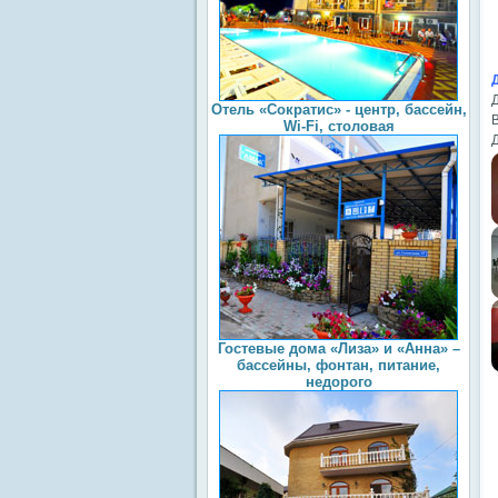
Д
Отель «Сократис» - центр, бассейн,
Wi-Fi, столовая
Гостевые дома «Лиза» и «Анна» –
бассейны, фонтан, питание,
недорого