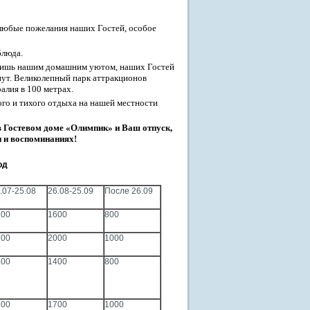
 любые пожелания наших Гостей, особое
блюда.
лишь нашим домашним уютом, наших Гостей
нут. Великолепный парк аттракционов
алия в 100 метрах.
ого и тихого отдыха на нашей местности
в Гостевом доме «Олимпик» и Ваш отпуск,
и и воспоминаниях!
од
.07-25.08
26.08-25.09
После 26.09
700
1600
800
200
2000
1000
500
1400
800
800
1700
1000