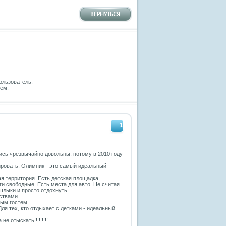
ользователь.
нем.
1
ись чрезвычайно довольны, потому в 2010 году
ировать. Олимпик - это самый идеальный
я территория. Есть детская площадка,
и свободные. Есть места для авто. Не считая
ашлыки и просто отдохнуть.
ствами.
ым гостем.
ля тех, кто отдыхает с детками - идеальный
 отыскать!!!!!!!!!