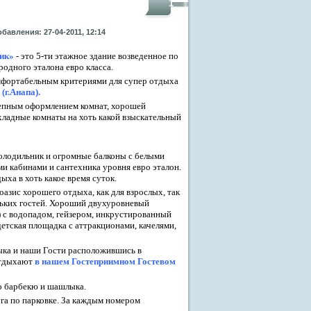
1
бавления: 27-04-2011, 12:14
пик»
- это 5-ти этажное здание возведенное по
одного эталона евро класса.
омфортабельным критериями для супер отдыха
(г.Анапа).
олепным оформлением комнат, хорошей
хладные комнаты на хоть какой взыскательный
олодильник и огромные балконы с белыми
 кабинами и сантехника уровня евро эталон.
ыха в хоть какое время суток.
азис хорошего отдыха, как для взрослых, так
ьких гостей. Хороший двухуровневый
) с водопадом, гейзером, инкрустированный
етская площадка с аттракционами, качелями,
зыка и наши Гости расположившись в
 отдыхают
в нашем Гостеприимном Гостевом
го барбекю и шашлыка.
га по парковке. За каждым номером