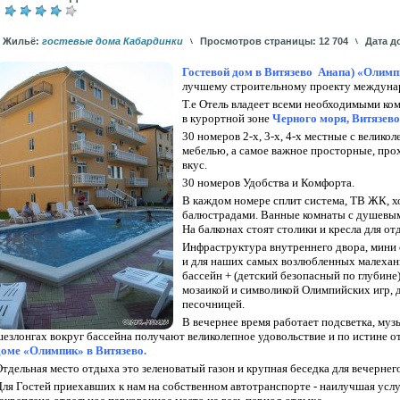
Жильё:
гостевые дома Кабардинки
Просмотров страницы: 12 704
Дата до
Гостевой дом в Витязево Анапа) «Олим
лучшему строительному проекту междунар
Т.е Отель владеет всеми необходимыми к
в курортной зоне
Черного моря, Витязево 
30 номеров 2-х, 3-х, 4-х местные с велик
мебелью, а самое важное просторные, про
вкус.
30 номеров Удобства и Комфорта.
В каждом номере сплит система, ТВ ЖК, х
балюстрадами. Ванные комнаты с душевыми
На балконах стоят столики и кресла для отд
Инфраструктура внутреннего двора, мини о
и для наших самых возлюбленных малехан
бассейн + (детский безопасный по глубине
мозаикой и символикой Олимпийских игр, д
песочницей.
В вечернее время работает подсветка, му
шезлонгах вокруг бассейна получают великолепное удовольствие и по истине
доме «Олимпик» в Витязево.
Отдельная место отдыха это зеленоватый газон и крупная беседка для вечерне
Для Гостей приехавших к нам на собственном автотранспорте - наилучшая услу