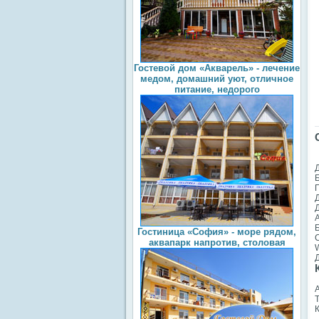
Гостевой дом «Акварель» - лечение
медом, домашний уют, отличное
питание, недорого
Гостиница «София» - море рядом,
аквапарк напротив, столовая
W