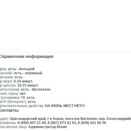
Справочная информация
Двор:
есть - большой
Бассейн:
есть - огромный
Питание:
есть
До моря:
5-10 минут.
До центра:
10-15 минут.
Автостоянка:
есть - бесплатно
Баня, сауна:
нет
Спутниковое ТВ:
есть
i-Fi (Интернет):
есть
Дополнительные удобства:
НА ИЮНЬ МЕСТ НЕТ!!!
Контакты
Адрес:
Краснодарский край, г-к Анапа, поселок Витязево, пер. Александрий
Телефоны:
8 (989) 807 21 90, 8 (967) 673 61 93, 8 (928) 441 96 36
Контактное лицо:
Администратор Юлия