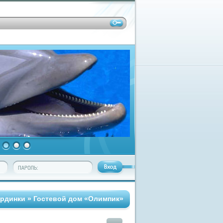
ардинки
» Гостевой дом «Олимпик»