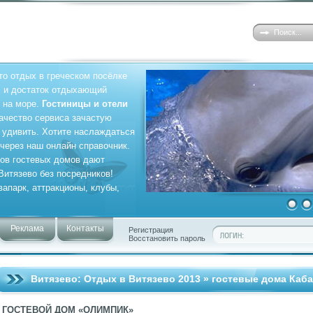
то отдых в греческом посёлке
ус и достаток отдыхающий
 на море.
Гостиницы и отели
качество сервиса зачастую
о удивить. Хотите наслаждаться
 через наш онлайн справочник.
ов гостевых домов дают
Витязево без посредников!
вапарк, аттракционы, клубы,
Реклама
Контакты
Регистрация
Восстановить пароль
Витязево: Отдых в Витязево 2013
»
гостевые дома Каб
ГОСТЕВОЙ ДОМ «ОЛИМПИК»