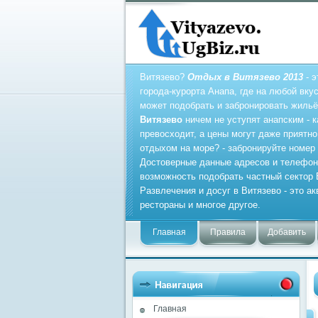
Витязево?
Отдых в Витязево 2013
- э
города-курорта Анапа, где на любой вк
может подобрать и забронировать жильё
Витязево
ничем не уступят анапским - 
превосходит, а цены могут даже приятн
отдыхом на море? - забронируйте номер
Достоверные данные адресов и телефон
возможность подобрать частный сектор 
Развлечения и досуг в Витязево - это ак
рестораны и многое другое.
Главная
Правила
Добавить
Главная