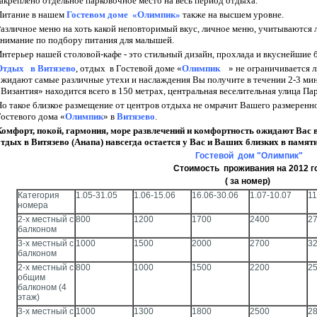
закреплено отдельное парковочное место на весь период отдыха.
Питание в нашем
Гостевом доме «Олимпик»
также на высшем уровне.
Различное меню на хоть какой неповторимый вкус, личное меню, учитываются
внимание по подбору питания для малышей.
Интерьер нашей столовой-кафе - это стильный дизайн, прохлада и вкуснейшие 
Отдых в
Витязево
, отдых в Гостевой доме «
Олимпик
» не ограничивается 
ожидают самые различные утехи и наслаждения Вы получите в течении 2-3 ми
Византия» находится всего в 150 метрах, центральная веселительная улица Пар
Но такое близкое размещение от центров отдыха не омрачит Вашего размеренн
Гостевого дома «
Олимпик
» в
Витязево
.
Комфорт, покой, гармония, море развлечений и комфортность ожидают Вас 
отдых в Витязево (Анапа) навсегда остается у Вас и Ваших близких в памят
Гостевой дом "Олимпик"
Стоимость проживания на 2012 г
( за номер)
Категория
1.05-31.05
1.06-15.06
16.06-30.06
1.07-10.07
11
номера
2-х местный с
800
1200
1700
2400
2
балконом
3-х местный с
1000
1500
2000
2700
3
балконом
2-х местный с
800
1000
1500
2200
2
общим
балконом (4
этаж)
3-х местный с
1000
1300
1800
2500
2