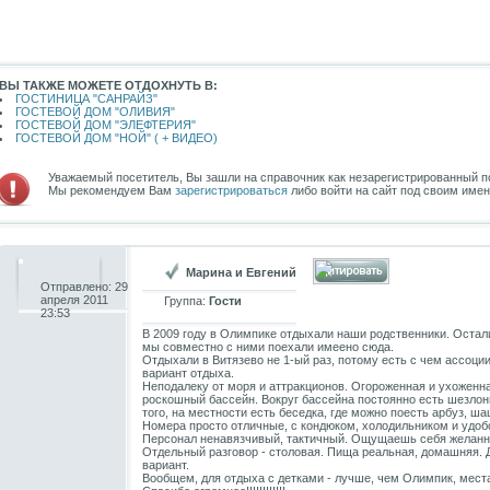
ВЫ ТАКЖЕ МОЖЕТЕ ОТДОХНУТЬ В:
ГОСТИНИЦА "САНРАЙЗ"
ГОСТЕВОЙ ДОМ "ОЛИВИЯ"
ГОСТЕВОЙ ДОМ "ЭЛЕФТЕРИЯ"
ГОСТЕВОЙ ДОМ "НОЙ" ( + ВИДЕО)
Уважаемый посетитель, Вы зашли на справочник как незарегистрированный п
Мы рекомендуем Вам
зарегистрироваться
либо войти на сайт под своим име
Марина и Евгений
Отправлено: 29
апреля 2011
Группа:
Гости
23:53
В 2009 году в Олимпике отдыхали наши родственники. Остал
мы совместно с ними поехали имеено сюда.
Отдыхали в Витязево не 1-ый раз, потому есть с чем ассоци
вариант отдыха.
Неподалеку от моря и аттракционов. Огороженная и ухоженна
роскошный бассейн. Вокруг бассейна постоянно есть шезлонг
того, на местности есть беседка, где можно поесть арбуз, ш
Номера просто отличные, с кондюком, холодильником и удоб
Персонал ненавязчивый, тактичный. Ощущаешь себя желанн
Отдельный разговор - столовая. Пища реальная, домашняя. Д
вариант.
Вообщем, для отдыха с детками - лучше, чем Олимпик, места не